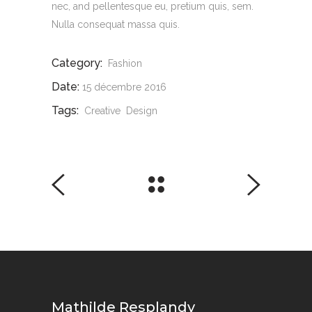
nec, and pellentesque eu, pretium quis, sem.
Nulla consequat massa quis.
Category:
Fashion
Date:
15 décembre 2016
Tags:
Creative
Design
Mathilde Resplandy