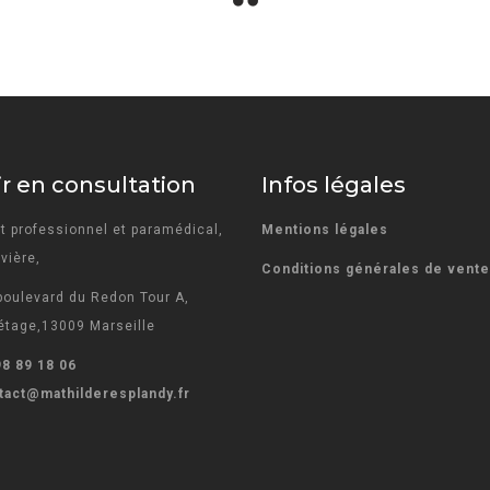
r en consultation
Infos légales
t professionnel et paramédical,
Mentions légales
vière,
Conditions générales de vent
boulevard du Redon Tour A,
tage,13009 Marseille
98 89 18 06
tact@mathilderesplandy.fr