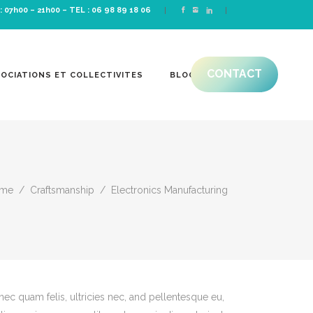
: 07h00 – 21h00 –
TEL : 06 98 89 18 06
CONTACT
OCIATIONS ET COLLECTIVITES
BLOG
me
/
Craftsmanship
/
Electronics Manufacturing
ec quam felis, ultricies nec, and pellentesque eu,