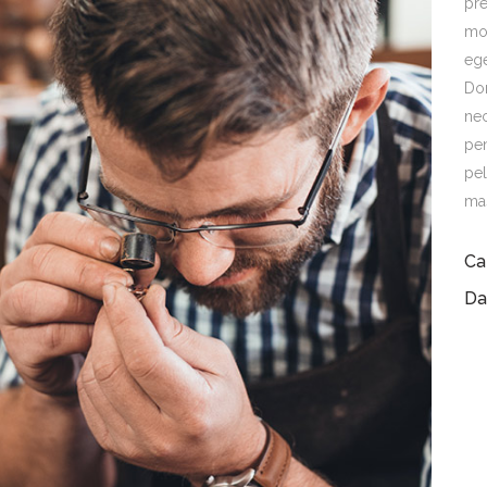
pre
mo
eg
Don
nec
pen
pel
ma
Ca
Da