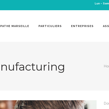
Lun – Sam
OPATHE MARSEILLE
PARTICULIERS
ENTREPRISES
ASS
anufacturing
Ho
Don