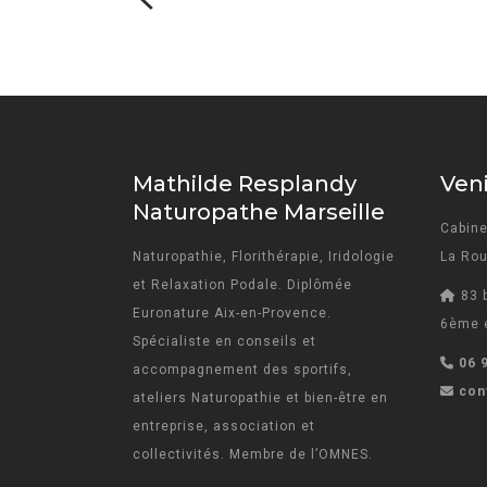
Mathilde Resplandy
Veni
Naturopathe Marseille
Cabine
Naturopathie, Florithérapie, Iridologie
La Rou
et Relaxation Podale. Diplômée
83 
Euronature Aix-en-Provence.
6ème é
Spécialiste en conseils et
06 
accompagnement des sportifs,
con
ateliers Naturopathie et bien-être en
entreprise, association et
collectivités. Membre de l’OMNES.