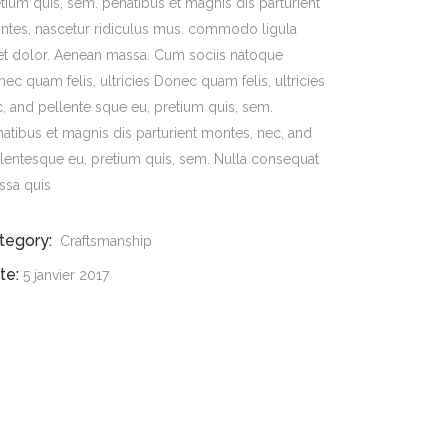
tium quis, sem. penatibus et magnis dis parturient
ntes, nascetur ridiculus mus. commodo ligula
et dolor. Aenean massa. Cum sociis natoque
ec quam felis, ultricies Donec quam felis, ultricies
, and pellente sque eu, pretium quis, sem.
atibus et magnis dis parturient montes, nec, and
lentesque eu, pretium quis, sem. Nulla consequat
ssa quis
tegory:
Craftsmanship
te:
5 janvier 2017