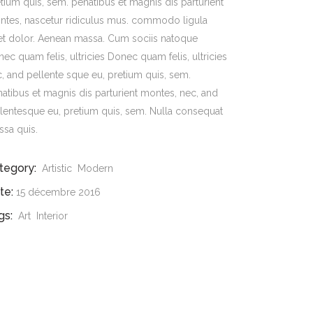
tium quis, sem. penatibus et magnis dis parturient
ntes, nascetur ridiculus mus. commodo ligula
et dolor. Aenean massa. Cum sociis natoque
ec quam felis, ultricies Donec quam felis, ultricies
, and pellente sque eu, pretium quis, sem.
atibus et magnis dis parturient montes, nec, and
lentesque eu, pretium quis, sem. Nulla consequat
sa quis.
tegory:
Artistic
Modern
te:
15 décembre 2016
gs:
Art
Interior