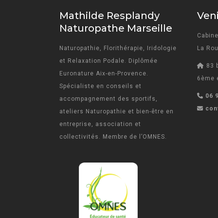
Mathilde Resplandy
Veni
Naturopathe Marseille
Cabine
Naturopathie, Florithérapie, Iridologie
La Rou
et Relaxation Podale. Diplômée
83 
Euronature Aix-en-Provence.
6ème é
Spécialiste en conseils et
06 
accompagnement des sportifs,
con
ateliers Naturopathie et bien-être en
entreprise, association et
collectivités. Membre de l’OMNES.