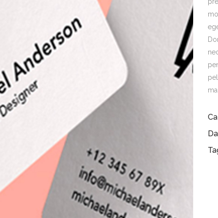
pre
mo
eg
Don
nec
pen
pel
mas
Ca
Da
Ta