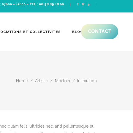
: 07h00 – 21h00 –
TEL : 06 98 89 18 06
CONTACT
OCIATIONS ET COLLECTIVITES
BLOG
Home
/
Artistic
/
Modern
/
Inspiration
ec quam felis, ultricies nec, and pellentesque eu,