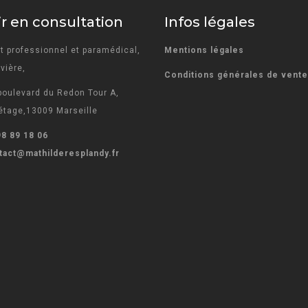
r en consultation
Infos légales
t professionnel et paramédical,
Mentions légales
vière,
Conditions générales de vent
boulevard du Redon Tour A,
tage,13009 Marseille
98 89 18 06
tact@mathilderesplandy.fr