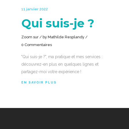
11 janvier 2022
Qui suis-je ?
Zoom sur
by
Mathilde Resplandy
0 Commentaires
"Qui suis-je ?", ma pratique et mes services :
découvrez-en plus en quelques lignes et
partagez-moi votre expérience !
EN SAVOIR PLUS